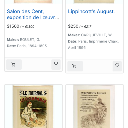
Salon des Cent,
Lippincott's August.
exposition de l'œuvre
de Gaston Roullet du
$1500
$250
/ ≈ €1300
/ ≈ €217
8 au 28 février 1895.
Maker:
CARQUEVILLE, W.
Maker:
ROULET, G.
Date:
Paris, Imprimerie Chaix,
Date:
Paris, 1894-1895
April 1896