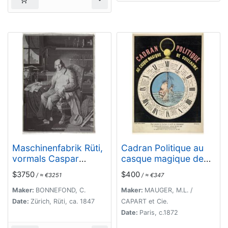
Maschinenfabrik Rüti,
Cadran Politique au
vormals Caspar
casque magique de
Honegger tex.
guillaume.
$3750
$400
/ ≈ €3251
/ ≈ €347
Maker:
BONNEFOND, C.
Maker:
MAUGER, M.L. /
Date:
Zürich, Rüti, ca. 1847
CAPART et Cie.
Date:
Paris, c.1872