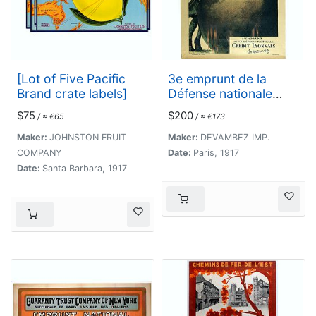
[Lot of Five Pacific
3e emprunt de la
Brand crate labels]
Défense nationale
Crédit Lyonnais.
$75
$200
/ ≈ €65
/ ≈ €173
Souscrivez.
Maker:
JOHNSTON FRUIT
Maker:
DEVAMBEZ IMP.
COMPANY
Date:
Paris, 1917
Date:
Santa Barbara, 1917