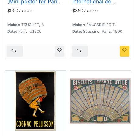
(Mini poster for Paris
international de
Exposition
natation.
$900
$350
/ ≈ €780
/ ≈ €303
Universelle)
Maker:
TRUCHET, A.
Maker:
SAUSSINE EDIT.
Date:
Paris, c.1900
Date:
Saussine, Paris, 1900