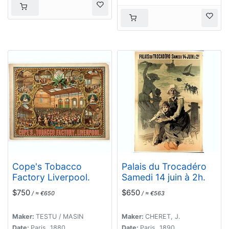
Cope's Tobacco
Palais du Trocadéro
Factory Liverpool.
Samedi 14 juin à 2h.
$750
$650
/ ≈ €650
/ ≈ €563
Maker:
TESTU / MASIN
Maker:
CHERET, J.
Date:
Paris, 1880
Date:
Paris, 1890