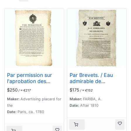
Par permission sur
Par Brevets. / Eau
l'aprobation des
admirable de
médecins du roi...la
Cologne, de A. Farina,
$250
$175
/ ≈ €217
/ ≈ €152
véritable Boule de
ancien Distillateur de
Mars...
Cologne, breveté,
Maker:
Advertising placard for
Maker:
FARIBA, A.
Place Juliers, N°11.
the
Date:
After 1810
Date:
Paris, ca.. 1780