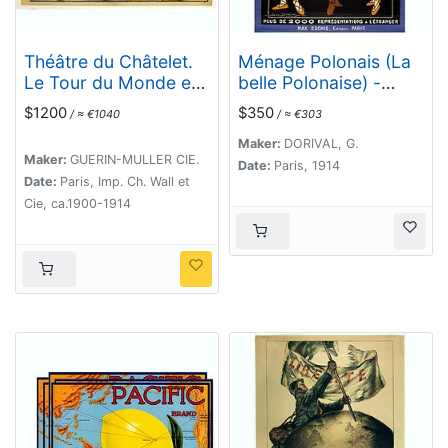
Théâtre du Châtelet.
Ménage Polonais (La
Le Tour du Monde en
belle Polonaise) -
80 jours. (The attack
Vaudeville opérette en
$1200
$350
/ ≈ €1040
/ ≈ €303
of the train).
3 actes. Musique de
Jean Gilbert.
Maker:
DORIVAL, G.
Maker:
GUERIN-MULLER CIE.
Date:
Paris, 1914
Date:
Paris, Imp. Ch. Wall et
Cie, ca.1900-1914