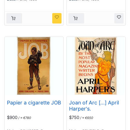
Papier a cigarette JOB
Joan of Arc [...] April
Harper's.
$900
$750
/ ≈ €780
/ ≈ €650