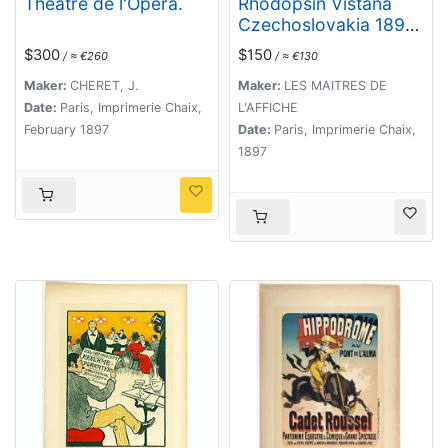
Théâtre de l'Opéra.
Rhodopsin Vistana
Czechoslovakia 1895
. . .
$300
$150
/ ≈ €260
/ ≈ €130
Maker:
CHERET, J.
Maker:
LES MAITRES DE
Date:
Paris, Imprimerie Chaix,
L'AFFICHE
February 1897
Date:
Paris, Imprimerie Chaix,
1897