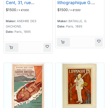
Cent, 31, rue
lithographique G.
Bonaparte, du douze
BATAILLE 18&20 rue
$1500
$1500
/ ≈ €1300
/ ≈ €1300
novembre au cinq
de Chabrol -
décembre1895,
Etiquettes affiches
Maker:
ANDHRE DES
Maker:
BATAILLE, G.
réservée à l'œuvre de
tableaux annonces
GACHONS.
Date:
Paris, 1895
l'imagier Andhré des
calendriers Paris.
Date:
Paris, 1895
Gachons.