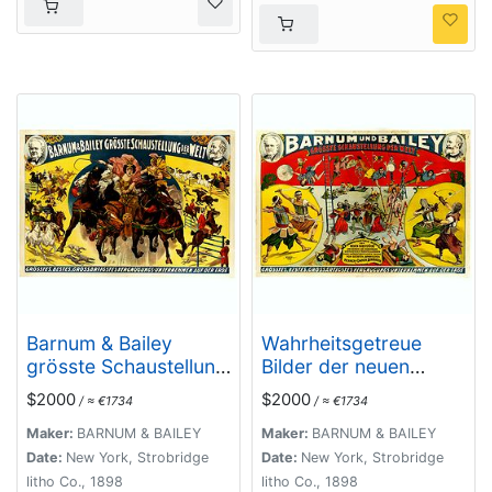
Barnum & Bailey
Wahrheitsgetreue
grösste Schaustellung
Bilder der neuen
der Welt.
Kunststücke und
$2000
$2000
/ ≈ €1734
/ ≈ €1734
beiname ans
wunderbare
Maker:
BARNUM & BAILEY
Maker:
BARNUM & BAILEY
grenzenden
Date:
New York, Strobridge
Date:
New York, Strobridge
vorstellungen einer
litho Co., 1898
litho Co., 1898