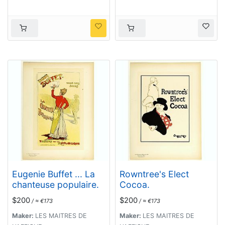
unübertrefflichen
truppe von geübten
Japanische Herren &
Damen akrobaten.
Eugenie Buffet ... La
Rowntree's Elect
chanteuse populaire.
Cocoa.
$200
$200
/ ≈ €173
/ ≈ €173
Maker:
LES MAITRES DE
Maker:
LES MAITRES DE