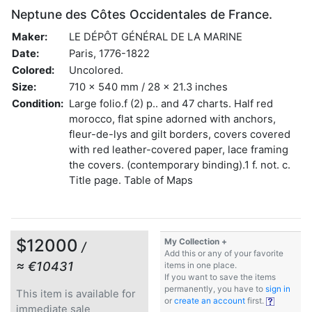
Neptune des Côtes Occidentales de France.
Maker:
LE DÉPÔT GÉNÉRAL DE LA MARINE
Date:
Paris, 1776-1822
Colored:
Uncolored.
Size:
710 x 540 mm / 28 x 21.3 inches
Condition:
Large folio.f (2) p.. and 47 charts. Half red
morocco, flat spine adorned with anchors,
fleur-de-lys and gilt borders, covers covered
with red leather-covered paper, lace framing
the covers. (contemporary binding).1 f. not. c.
Title page. Table of Maps
$12000
My Collection +
/
Add this or any of your favorite
≈ €10431
items in one place.
If you want to save the items
permanently, you have to
sign in
This item is available for
or
create an account
first.
immediate sale