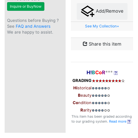
Inquire or BuyNow
Add/Remove
Questions before Buying ?
See
FAQ and Answers
See My Collection+
We are happy to assist.
Share this item
H!
B
Co
R
***
GRADING
Hi
storical
B
eauty
Co
ndition
R
arity
This item has been graded according
to our grading system.
Read more