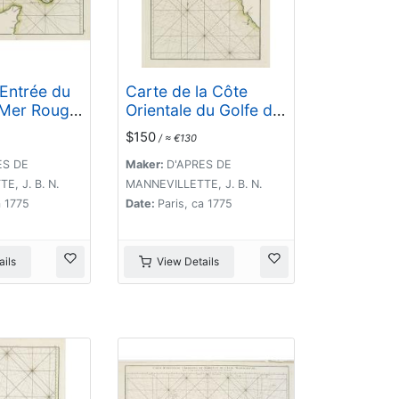
'Entrée du
Carte de la Côte
 Mer Rouge.
Orientale du Golfe du
La Rade de
Bengale.
$150
/ ≈ €130
ES DE
Maker:
D'APRES DE
, J. B. N.
MANNEVILLETTE, J. B. N.
a 1775
Date:
Paris, ca 1775
ils
View Details