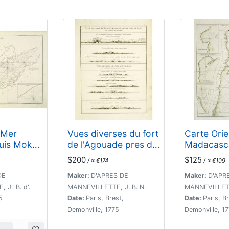
 Mer
Vues diverses du fort
Carte Orie
uis Moka
de l'Agouade pres de
Madacasca
da.
l'isle de Goa . . .
la Rivière
$200
$125
/ ≈ €174
/ ≈ €109
Sumatra . . .
jusqu'à Ma
DE
Maker:
D'APRES DE
Maker:
D'APR
 J.-B. d'.
MANNEVILLETTE, J. B. N.
MANNEVILLETTE
5
Date:
Paris, Brest,
Date:
Paris, B
Demonville, 1775
Demonville, 1