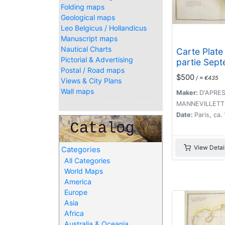
Folding maps
Geological maps
Leo Belgicus / Hollandicus
Manuscript maps
Nautical Charts
Carte Plate
Pictorial & Advertising
partie Sept
Postal / Road maps
du Detroit 
$500
/ ≈ €435
Views & City Plans
depuis de l
Wall maps
d'Achem ju
Maker:
D'APRE
Malac.
MANNEVILLETTE,
Date:
Paris, ca.
View Detai
Categories
All Categories
World Maps
America
Europe
Asia
Africa
Australia & Oceania