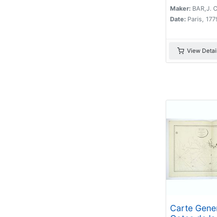
Maker:
BAR,J. C
Date:
Paris, 177
View Detai
Carte Gene