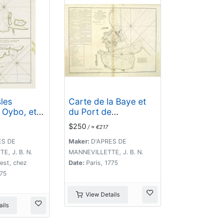
sles
Carte de la Baye et
 Oybo, et
du Port de
lan de l'Ile
Trinquemalay dans
$250
/ ≈ €217
t de son
L'Isle de Ceylan.
ES DE
Maker:
D'APRES DE
, J. B. N.
MANNEVILLETTE, J. B. N.
rest, chez
Date:
Paris, 1775
775
View Details
ils