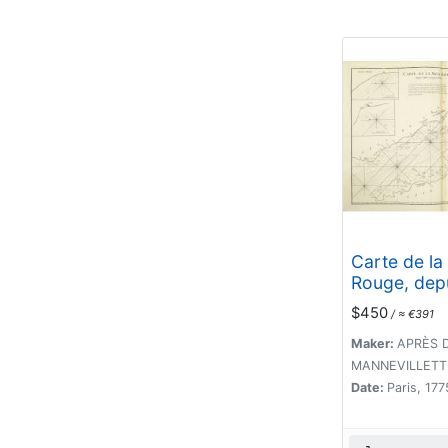
Carte de la
Rouge, dep
jusqu'a Ged
$450
/ ≈ €391
Maker:
APRÈS 
MANNEVILLETTE,
Date:
Paris, 177