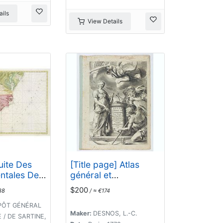
ils
View Details
uite Des
[Title page] Atlas
ntales De
général et
e
élémentaire. . .
$200
38
/ ≈ €174
nale
Partie du
PÔT GÉNÉRAL
Maker:
DESNOS, L.-C.
ersey..
 / DE SARTINE,