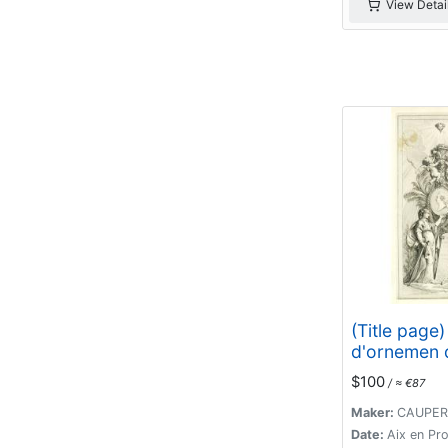
View Detai
(Title page)
d'ornemen 
Monsieur en
$100
/ ≈ €87
1777.
Maker:
CAUPER,
Date:
Aix en Pr