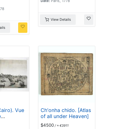
Date:
Paris, 1778
Georgie..
778
View Details
ils
Cairo). Vue
Ch'onha chido. [Atlas
e
of all under Heaven]
 côté du
$4500
/ ≈ €3911