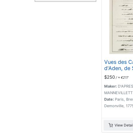
Vues des C
d'Aden, de 
Antoine, et
$250
/ ≈ €217
El-Mandeb, 
Côte Mérid
Maker:
D'APRE
l'Arabie He
MANNEVILLETTE,
Vues de l'Is
Date:
Paris, Bre
Socotra
Demonville, 177
View Detai