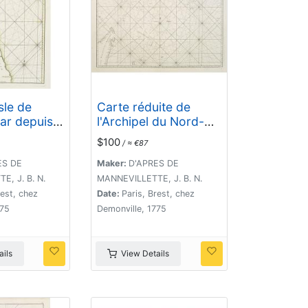
sle de
Carte réduite de
r depuis
l'Archipel du Nord-
e Vohemare
Est de l'Ile
$100
/ ≈ €87
 pointe de
Madagascar.
 du Port et
ES DE
Maker:
D'APRES DE
e du Cap de
, J. B. N.
MANNEVILLETTE, J. B. N.
rest, chez
Date:
Paris, Brest, chez
775
Demonville, 1775
ils
View Details