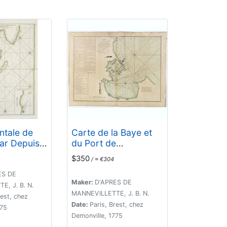
ntale de
Carte de la Baye et
r Depuis
du Port de
 Ivondrou
Trinquemalay Dans
$350
/ ≈ €304
nanzari.
L'Isle de Ceylan.
ES DE
Maker:
D'APRES DE
, J. B. N.
MANNEVILLETTE, J. B. N.
rest, chez
Date:
Paris, Brest, chez
775
Demonville, 1775