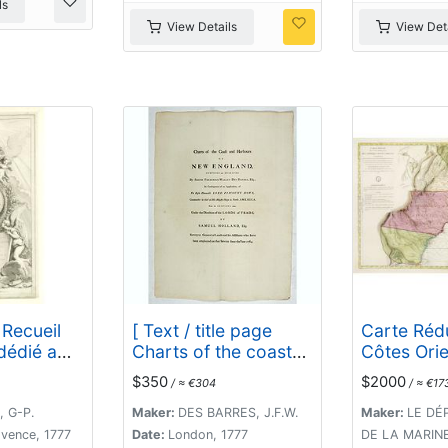
ls
View Details
View Deta
 Recueil
[ Text / title page
Carte Réd
dédié a
Charts of the coasts
Côtes Orie
 l'année
and harbours of New
L' Amériqu
$350
$2000
/ ≈ €304
/ ≈ €17
England . . .]
Septentrio
Contenant 
 G-P.
Maker:
DES BARRES, J.F.W.
Maker:
LE DÉ
Nouveau J
ovence, 1777
Date:
London, 1777
DE LA MARINE