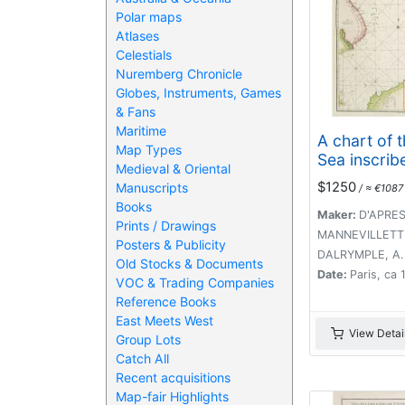
Polar maps
Atlases
Celestials
Nuremberg Chronicle
Globes, Instruments, Games
& Fans
Maritime
A chart of 
Map Types
Sea inscrib
Medieval & Oriental
Monsr. D'A
$1250
Manuscripts
/ ≈ €1087
MANNEVILL
Books
To A.Dalrym
Maker:
D'APRE
Prints / Drawings
MANNEVILLETTE, 
Posters & Publicity
DALRYMPLE, A.
Old Stocks & Documents
Date:
Paris, ca 
VOC & Trading Companies
Reference Books
East Meets West
View Detai
Group Lots
Catch All
Recent acquisitions
Map-fair Highlights