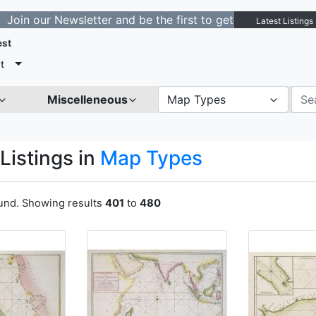
ewsletter and be the first to get notified about new lis
Latest Listings
est
t
Miscelleneous
Map Types
Listings in
Map Types
ound. Showing results
401
to
480