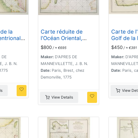
 de la
Carte réduite de
Carte de l
entrionale
l'Océan Oriental,
Golf de la
de Malac,
depuis Le Cap de
/ Plan de 
$800
$450
/ ≈ €695
/ ≈ €391
a rade
Bonne Espérance
Moka.
squ'a
jusqu'à l'Isle
S DE
Maker:
D'APRES DE
Maker:
D'APR
Formose.
 J. B. N.
MANNEVILLETTE, J. B. N.
MANNEVILLETTE
 1775
Date:
Paris, Brest, chez
Date:
Paris, c
Demonville, 1775
ls
View Deta
View Details