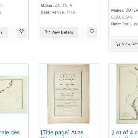
h.
Maker:
ZATTA, A.
Maker:
DUTER
9
Date:
Venice, 1779
BEAUGEAN.
Date:
Paris, c
ls
View Details
View Deta
rale des
[Title page] Atlas
[Lot of 4 c