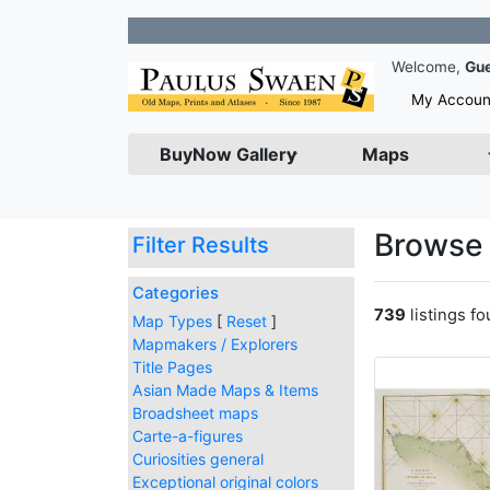
Join our N
Welcome,
Gu
My Accoun
BuyNow Gallery
Maps
Browse 
Filter Results
Categories
739
listings f
Map Types
[
Reset
]
Mapmakers / Explorers
Title Pages
Asian Made Maps & Items
Broadsheet maps
Carte-a-figures
Curiosities general
Exceptional original colors