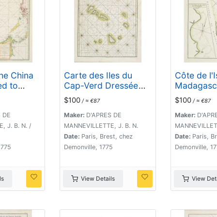
the China
Carte des Iles du
Côte de l'I
ed to
Cap-Verd Dressée
Madagasca
PRES de
sur les remarques et
la Baye d
$100
$100
/ ≈ €87
/ ≈ €87
ETTE ..
les observations les
jusqu'à la
ple.
plus exactes des
l'Est. Plan
S DE
Maker:
D'APRES DE
Maker:
D'APR
Navigateurs.
de la Bay
J. B. N. /
MANNEVILLETTE, J. B. N.
MANNEVILLETTE
l'Est.
Date:
Paris, Brest, chez
Date:
Paris, B
1775
Demonville, 1775
Demonville, 1
ls
View Details
View Deta