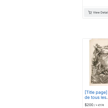
View Detai
[Title page]
de tous les
Costumes.
$200
/ ≈ €174