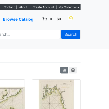
tings. - Sign Up→
|
Contact
|
About
|
Create Account
|
My Collection+
Browse Catalog
0
$0
Search