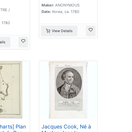
Maker:
ANONYMOUS
TRE /
Date:
Korea, ca. 1780
a 1780
View Details
ils
harts] Plan
Jacques Cook, Né à