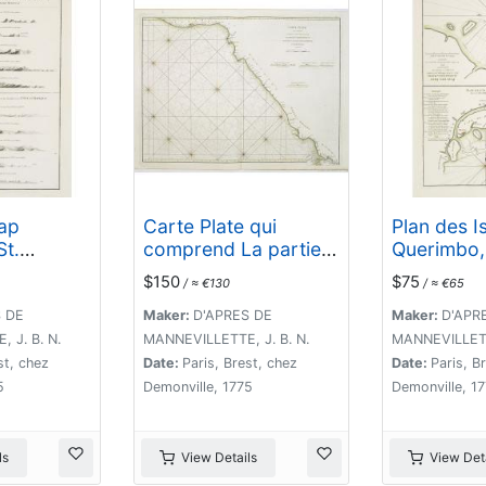
ap
Carte Plate qui
Plan des I
St.
comprend La partie
Querimbo,
 de Bab-
septentrionale de LA
Matemo / P
$150
$75
/ ≈ €130
/ ≈ €65
sur la
Cöte de Coromandel
de Patte e
ionale de
et les Côtes de
Port.
S DE
Maker:
D'APRES DE
Maker:
D'APR
ureuse.
Golconde , D' Orcha
 J. B. N.
MANNEVILLETTE, J. B. N.
MANNEVILLETTE
le de
et de Bengale.
st, chez
Date:
Paris, Brest, chez
Date:
Paris, B
5
Demonville, 1775
Demonville, 1
ls
View Details
View Deta