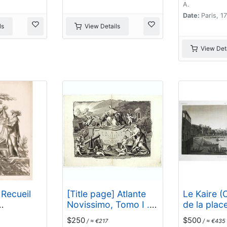
Virginie.. 
A.
Date:
Paris, 1
ls
View Details
View Deta
 Recueil
[Title page] Atlante
Le Kaire (
Novissimo, Tomo I . .
de la plac
.
Ezbekyeh,
$250
$500
/ ≈ €217
/ ≈ €435
sud