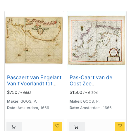
Pascaert van Engelant
Pas-Caart van de
Van t'Voorlandt tot
Oost Zee
aen Blakeney waer in
verthooende alle de
$750
$1500
/ ≈ €652
/ ≈ €1304
te sien is de mont
ghelegenheydt
vande Teemse.
tusschen t Eylandt
Maker:
GOOS, P.
Maker:
GOOS, P.
Rugen ende Wyborg. .
Date:
Amsterdam, 1666
Date:
Amsterdam, 1666
.