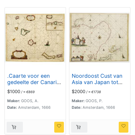
.Caarte voor een
Noordoost Cust van
gedeelte der Canarise
Asia van Japan tot
Eylanden als Canaria,
Nova Zemla.
$1000
$2000
/ ≈ €869
/ ≈ €1738
Tenerifa,
Forteventura, etc.
Maker:
GOOS, A.
Maker:
GOOS, P.
Date:
Amsterdam, 1666
Date:
Amsterdam, 1666