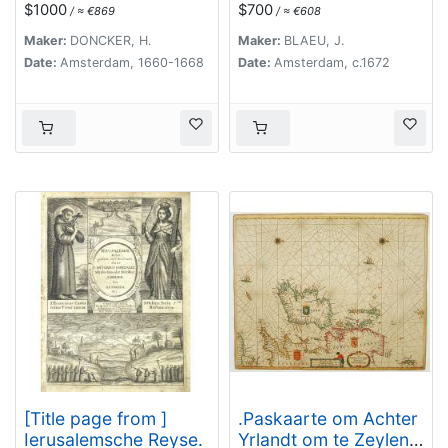
$1000
$700
/ ≈ €869
/ ≈ €608
de Galion tot C. de
contiene las cartas, y
Bona Esperanca.
descripciones de
Maker:
DONCKER, H.
Maker:
BLAEU, J.
Partes Orientales de
Date:
Amsterdam, 1660-1668
Date:
Amsterdam, c.1672
Europa.
[Title page from ]
.Paskaarte om Achter
Ierusalemsche Reyse.
Yrlandt om te Zeylen