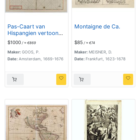
Pas-Caart van
Montaigne de Ca.
Hispangien vertoonde
de Custen van
$1000
$85
/ ≈ €869
/ ≈ €74
Granade…
Maker:
GOOS, P.
Maker:
MEISNER, D.
Date:
Amsterdam, 1669-1676
Date:
Frankfurt, 1623-1678