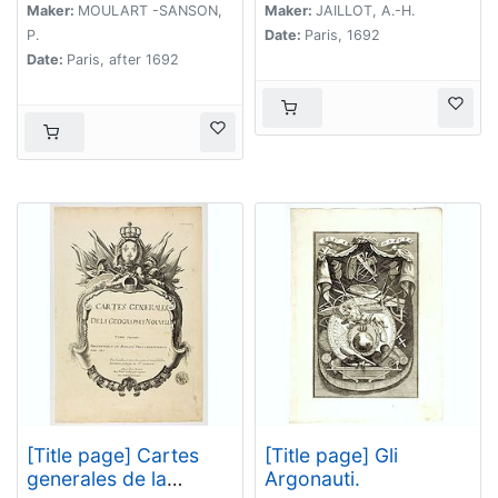
Maker:
MOULART -SANSON,
Maker:
JAILLOT, A.-H.
royaumes, estats,
P.
Date:
Paris, 1692
republiques, et
Date:
Paris, after 1692
peuples, tant anciens
que nouveaux, de
toutes les parties du
monde, ...
[Title page] Cartes
[Title page] Gli
generales de la
Argonauti.