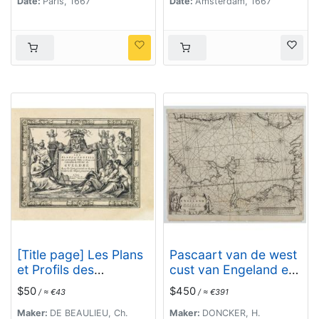
Date:
Paris, 1667
Date:
Amsterdam, 1667
[Title page] Les Plans
Pascaart van de west
et Profils des
cust van Engeland en
principales Villes et
Wales Van S. Davids
$50
$450
/ ≈ €43
/ ≈ €391
lieux considérables
Point tot de Moul van
Du Duché de Gueldre.
Dalway.
Maker:
DE BEAULIEU, Ch.
Maker:
DONCKER, H.