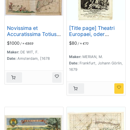
Novissima et
[Title page] Theatri
Accuratissima Totius
Europaei, oder
Americae descriptio..
Beschreibung . . .
$1000
$80
/ ≈ €869
/ ≈ €70
Maker:
DE WIT, F.
Maker:
MERIAN, M.
Date:
Amsterdam, [1678
Date:
Frankfurt, Johann Görlin,
1679