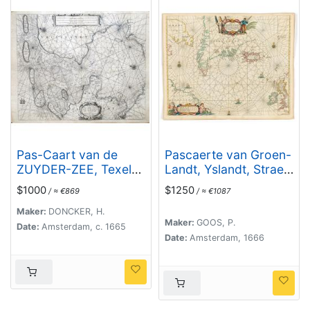
Pas-Caart van de
Pascaerte van Groen-
ZUYDER-ZEE, Texel
Landt, Yslandt, Straet
ende Vlie-stroom.als
Davids en Ian Mayen
$1000
$1250
/ ≈ €869
/ ≈ €1087
mede 't Amelander
eylandt. . .
gat
Maker:
DONCKER, H.
Maker:
GOOS, P.
(Hollandt/Vrieslandt)
Date:
Amsterdam, c. 1665
Date:
Amsterdam, 1666