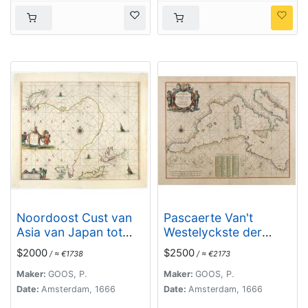
Noordoost Cust van
Pascaerte Van't
Asia van Japan tot
Westelyckste der
Nova Zembla.
Middelandsche Zee. .
$2000
$2500
/ ≈ €1738
/ ≈ €2173
.
Maker:
GOOS, P.
Maker:
GOOS, P.
Date:
Amsterdam, 1666
Date:
Amsterdam, 1666