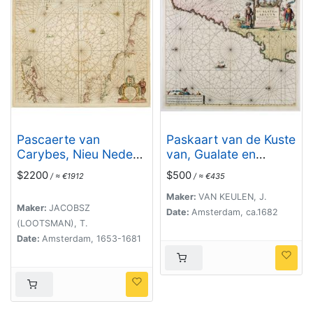
Pascaerte van
Paskaart van de Kuste
Carybes, Nieu Neder
van, Gualate en
landt, Brazil. . .
Arguyn. Beginnende
$2200
$500
/ ≈ €1912
/ ≈ €435
van C. Bajador tot C.
Blanco. . .
Maker:
VAN KEULEN, J.
Maker:
JACOBSZ
Date:
Amsterdam, ca.1682
(LOOTSMAN), T.
Date:
Amsterdam, 1653-1681