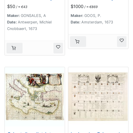
van Hitlant tot. . .
$50
$1000
/ ≈ €43
/ ≈ €869
Maker:
GONSALES, A
Maker:
GOOS, P.
Date:
Antwerpen, Michiel
Date:
Amsterdam, 1673
Cnobbaert, 1673