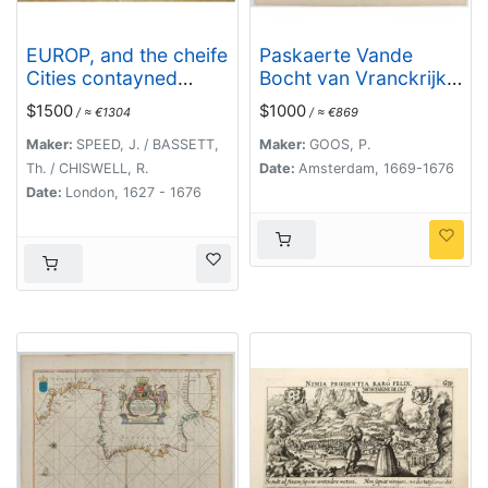
EUROP, and the cheife
Paskaerte Vande
Cities contayned
Bocht van Vranckrijk
therin described. . .
Biscajen en Galissen
$1500
$1000
/ ≈ €1304
/ ≈ €869
Maker:
SPEED, J. / BASSETT,
Maker:
GOOS, P.
Th. / CHISWELL, R.
Date:
Amsterdam, 1669-1676
Date:
London, 1627 - 1676