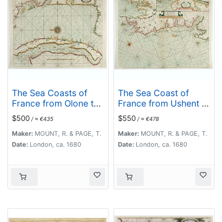
The Sea Coasts of
The Sea Coast of
France from Olone to
France from Ushent to
Cape Machicaca in
Olone.
$500
$550
/ ≈ €435
/ ≈ €478
Biscay . . .
Maker:
MOUNT, R. & PAGE, T.
Maker:
MOUNT, R. & PAGE, T.
Date:
London, ca. 1680
Date:
London, ca. 1680