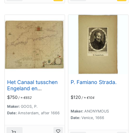
Het Canaal tusschen
P. Famiano Strada.
Engeland en
Vranciick.
$750
$120
/ ≈ €652
/ ≈ €104
Maker:
GOOS, P.
Maker:
ANONYMOUS
Date:
Amsterdam, after 1666
Date:
Venice, 1666