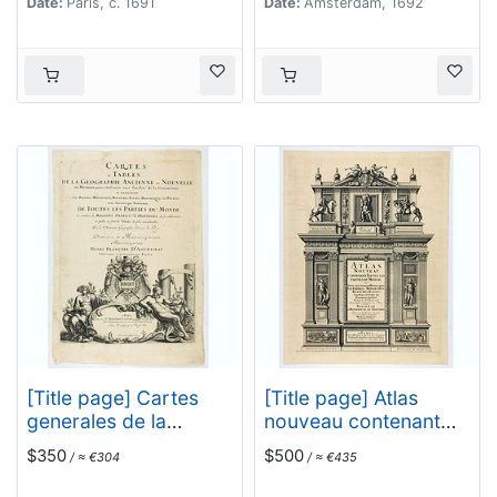
Principales Villes et
Date:
Paris, c. 1691
Date:
Amsterdam, 1692
Forteresses. . .
[Title page] Cartes
[Title page] Atlas
generales de la
nouveau contenant
geographie ancienne
toutes les parties du
$350
$500
/ ≈ €304
/ ≈ €435
et nouvelle ou les
monde . . .
empires, monarchies,