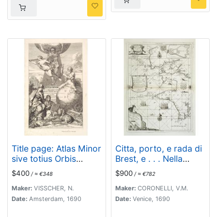
Title page: Atlas Minor
Citta, porto, e rada di
sive totius Orbis
Brest, e . . . Nella
Terrarum. . .
Bretagna . . .
$400
$900
/ ≈ €348
/ ≈ €782
Maker:
VISSCHER, N.
Maker:
CORONELLI, V.M.
Date:
Amsterdam, 1690
Date:
Venice, 1690