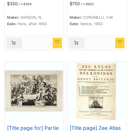
geographie nouvelle .
$350
$750
/ ≈ €304
/ ≈ €652
. . Tome Second.
Maker:
SANSON, N.
Maker:
CORONELLI, V.M.
Date:
Paris, after 1692
Date:
Venice, 1693
[Title page for] Partie
[Title page] Zee Atlas