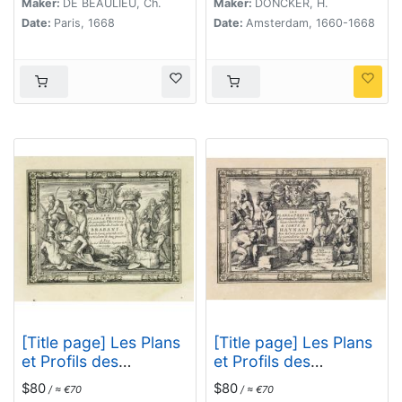
Maker:
DE BEAULIEU, Ch.
Maker:
DONCKER, H.
Date:
Paris, 1668
Date:
Amsterdam, 1660-1668
[Title page] Les Plans
[Title page] Les Plans
et Profils des
et Profils des
principales Villes et
principales Villes et
$80
$80
/ ≈ €70
/ ≈ €70
lieux considérables
lieux considérables du