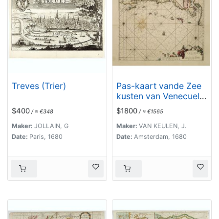
Treves (Trier)
Pas-kaart vande Zee
kusten van Venecuela
met de Byleggende
$400
$1800
/ ≈ €348
/ ≈ €1565
Eylanden. . .
Maker:
JOLLAIN, G
Maker:
VAN KEULEN, J.
Date:
Paris, 1680
Date:
Amsterdam, 1680