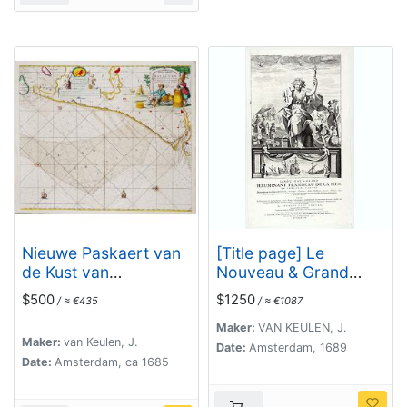
Nieuwe Paskaert van
[Title page] Le
de Kust van
Nouveau & Grand
HOLLANDT - Tussen
Illuminant Flambeau
$500
$1250
/ ≈ €435
/ ≈ €1087
Texel en de Maes.
de la Mer. La
troisième partie. …Par
Maker:
VAN KEULEN, J.
Maker:
van Keulen, J.
Nicolas Jans Vooght.
Date:
Amsterdam, 1689
Date:
Amsterdam, ca 1685