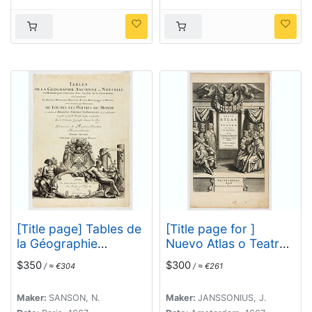
[Title page] Tables de
[Title page for ]
la Géographie
Nuevo Atlas o Teatro
ancienne et nouvelle…
De todo el Mundo . . .
$350
$300
/ ≈ €304
/ ≈ €261
De toutes les parties
Otra parte del Tomo
du monde …
Primero.
Maker:
SANSON, N.
Maker:
JANSSONIUS, J.