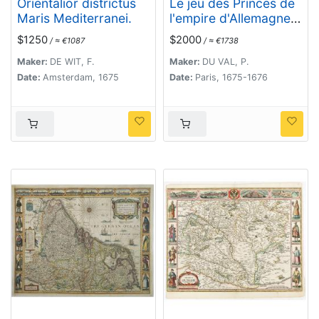
Orientalior districtus
Le jeu des Princes de
Maris Mediterranei.
l'empire d'Allemagne
par P. du Val. . .
$1250
$2000
/ ≈ €1087
/ ≈ €1738
Maker:
DE WIT, F.
Maker:
DU VAL, P.
Date:
Amsterdam, 1675
Date:
Paris, 1675-1676