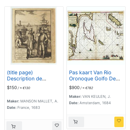
(title page)
Pas kaart Van Rio
Description de
Oronoque Golfo De
L'Univers suite de
Paria met d'Eylanden
$150
$900
/ ≈ €130
/ ≈ €782
L'Europe ancienne et
Trinidad, Tabago,
moderne des terres
Granada, Granadillos,
Maker:
VAN KEULEN, J.
Maker:
MANSON MALLET, A.
Australes et de
en Bequia . . .
Date:
Amsterdam, 1684
Date:
France, 1683
L'Amerique Tome V.