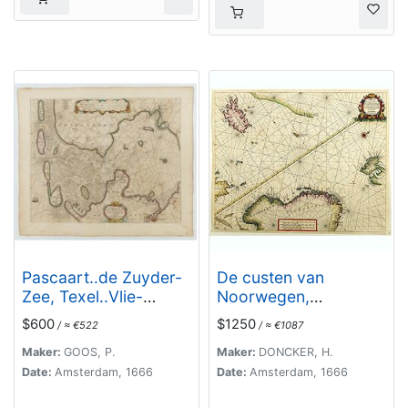
Pascaart..de Zuyder-
De custen van
Zee, Texel..Vlie-
Noorwegen,
stroom..'t Amelander…
Finmarcken, Laplandt,
$600
$1250
/ ≈ €522
/ ≈ €1087
Spitsbergen . . .
Maker:
GOOS, P.
Maker:
DONCKER, H.
Date:
Amsterdam, 1666
Date:
Amsterdam, 1666