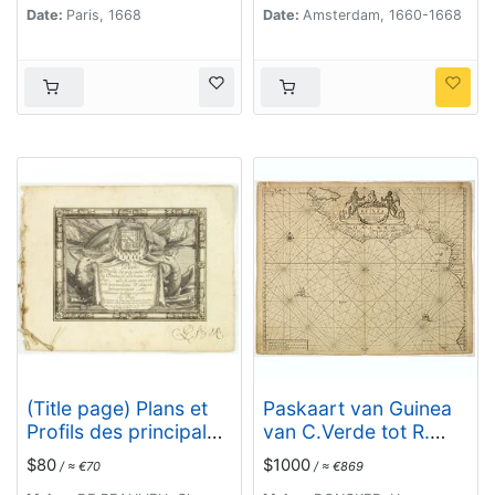
. .
Date:
Paris, 1668
Date:
Amsterdam, 1660-1668
(Title page) Plans et
Paskaart van Guinea
Profils des principales
van C.Verde tot R.
Villes des Duchez de
deGalion.
$80
$1000
/ ≈ €70
/ ≈ €869
Loraine et de Bar. . .