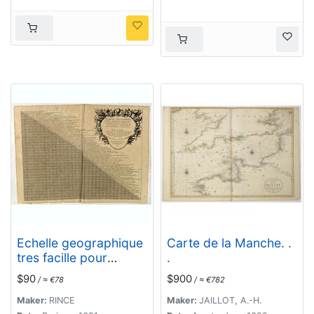
Echelle geographique
Carte de la Manche. .
tres facille pour
.
Sçavoir Promptement
$90
$900
/ ≈ €78
/ ≈ €782
la Distance quil y a de
line aleautre des
Maker:
RINCE
Maker:
JAILLOT, A.-H.