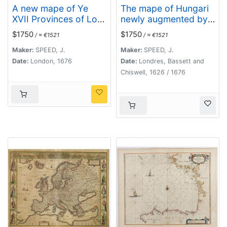
A new mape of Ye
The mape of Hungari
XVII Provinces of Low
newly augmented by
Germanie.
John Speede.
$1750
$1750
/ ≈ €1521
/ ≈ €1521
Maker:
SPEED, J.
Maker:
SPEED, J.
Date:
London, 1676
Date:
Londres, Bassett and
Chiswell, 1626 / 1676