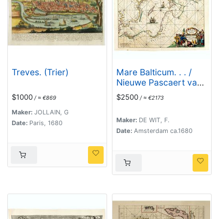
Treves. (Trier)
Mare Balticum. . . /
Nieuwe Pascaert van
de Oost Zee. . .
$1000
$2500
/ ≈ €869
/ ≈ €2173
Maker:
JOLLAIN, G
Maker:
DE WIT, F.
Date:
Paris, 1680
Date:
Amsterdam ca.1680