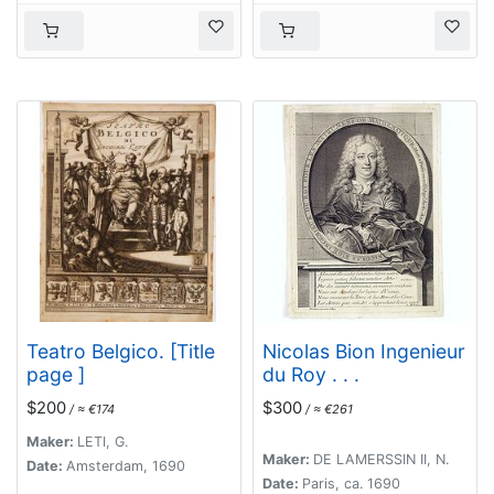
Teatro Belgico. [Title
Nicolas Bion Ingenieur
page ]
du Roy . . .
$200
$300
/ ≈ €174
/ ≈ €261
Maker:
LETI, G.
Maker:
DE LAMERSSIN II, N.
Date:
Amsterdam, 1690
Date:
Paris, ca. 1690