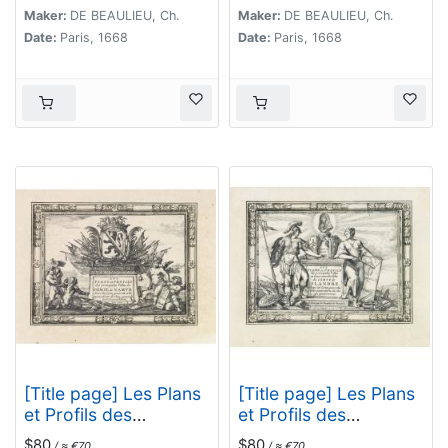
Du Duché de Brabant.
Comté de Haynaut. . .
Maker:
DE BEAULIEU, Ch.
Maker:
DE BEAULIEU, Ch.
. .
Date:
Paris, 1668
Date:
Paris, 1668
[Title page] Les Plans
[Title page] Les Plans
et Profils des
et Profils des
principales Villes du
principales Villes et
$80
$80
/ ≈ €70
/ ≈ €70