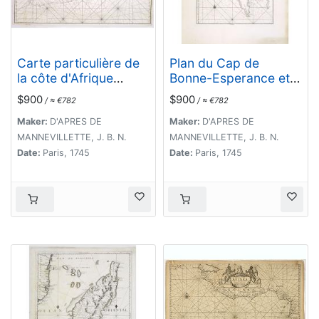
Carte particulière de
Plan du Cap de
la côte d'Afrique
Bonne-Esperance et
depuis le cap des
ses environs..
$900
$900
/ ≈ €782
/ ≈ €782
Courans jusqu'à la
baye de Ste Hélène. . .
Maker:
D'APRES DE
Maker:
D'APRES DE
MANNEVILLETTE, J. B. N.
MANNEVILLETTE, J. B. N.
Date:
Paris, 1745
Date:
Paris, 1745