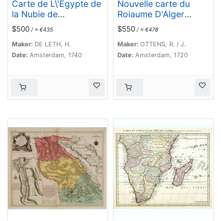
Carte de L\'Egypte de
Nouvelle carte du
la Nubie de
Roiaume D'Alger
L\'Abissinie. . .
divisée en toutes ses
$500
$550
/ ≈ €435
/ ≈ €478
provinces, avec une
partie due cotes
Maker:
DE LETH, H.
Maker:
OTTENS, R. / J.
D'Espagne . . .
Date:
Amsterdam, 1740
Date:
Amsterdam, 1720