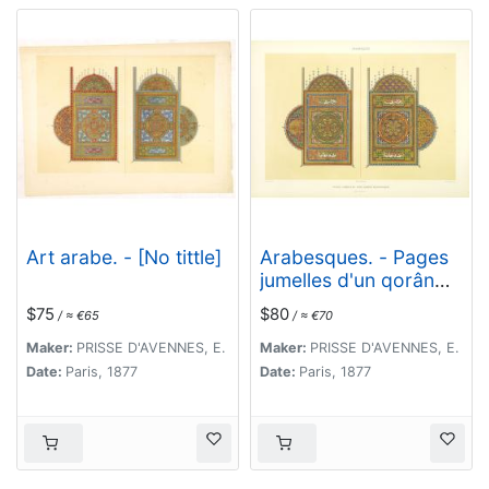
Art arabe. - [No tittle]
Arabesques. - Pages
jumelles d'un qorân
mauresque. (XVIIIe
$75
$80
/ ≈ €65
/ ≈ €70
siècle)
Maker:
PRISSE D'AVENNES, E.
Maker:
PRISSE D'AVENNES, E.
Date:
Paris, 1877
Date:
Paris, 1877