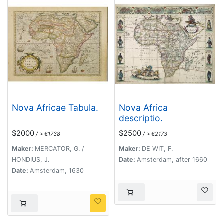
Nova Africae Tabula.
Nova Africa
descriptio.
$2000
$2500
/ ≈ €1738
/ ≈ €2173
Maker:
MERCATOR, G. /
Maker:
DE WIT, F.
HONDIUS, J.
Date:
Amsterdam, after 1660
Date:
Amsterdam, 1630