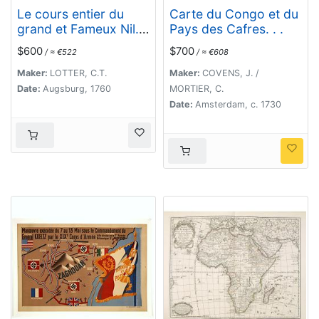
Le cours entier du
Carte du Congo et du
grand et Fameux Nil. .
Pays des Cafres. . .
.
$600
$700
/ ≈ €522
/ ≈ €608
Maker:
LOTTER, C.T.
Maker:
COVENS, J. /
Date:
Augsburg, 1760
MORTIER, C.
Date:
Amsterdam, c. 1730