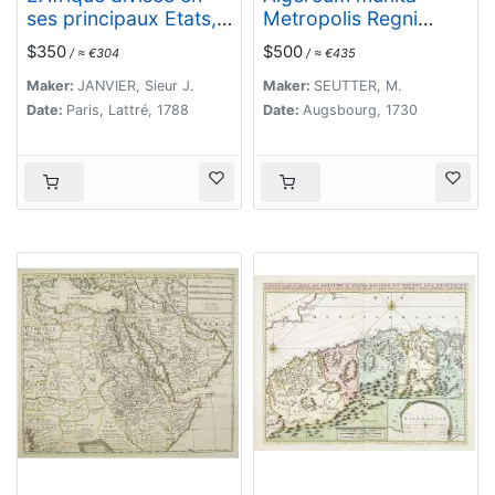
ses principaux Etats,
Metropolis Regni
assujettie aux
Algeriani…
$350
$500
/ ≈ €304
/ ≈ €435
observations
astronomique.
Maker:
JANVIER, Sieur J.
Maker:
SEUTTER, M.
Date:
Paris, Lattré, 1788
Date:
Augsbourg, 1730