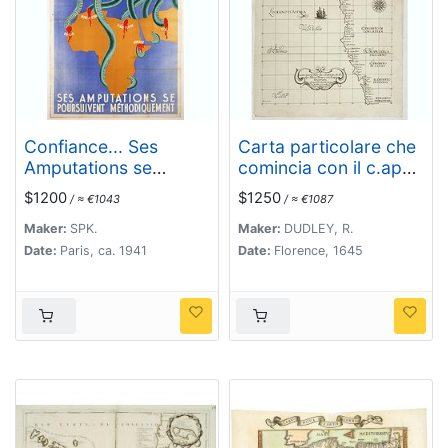
Confiance... Ses
Carta particolare che
Amputations se
comincia con il c.apo
Poursuivent
Aldea è Finisce con il
$1200
$1250
/ ≈ €1043
/ ≈ €1087
Methodiquement.
capo Degortam. . .
Maker:
SPK.
Maker:
DUDLEY, R.
Date:
Paris, ca. 1941
Date:
Florence, 1645