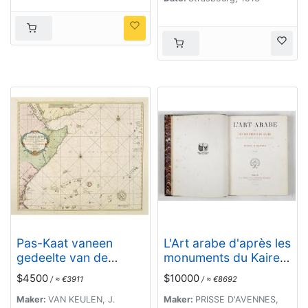
Pas-Kaat vaneen
L'Art arabe d'après les
gedeelte van de
monuments du Kaire
Aethiopische Zee
depuis le VIIe siècle
$4500
$10000
/ ≈ €3911
/ ≈ €8692
behelsende de Kusten
jusqu'à la fin du XVIIIe.
Zanguebar, Ajan en
Maker:
VAN KEULEN, J.
Maker:
PRISSE D'AVENNES,