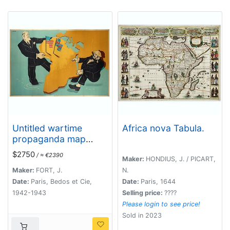
Untitled wartime
Africa nova Tabula.
propaganda map
poster depicting
$2750
/ ≈ €2390
Roosevelt & Churchill
Maker:
HONDIUS, J. / PICART,
struggling between
Maker:
FORT, J.
N.
each other over the
Date:
Paris, Bedos et Cie,
Date:
Paris, 1644
African Continent.
1942-1943
Selling price:
????
Please login to see price!
Sold in 2023