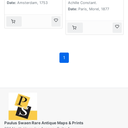
Abex, en een gedeelte
Date:
Amsterdam, 1753
Achille Constant.
van de Arabische
Date:
Paris, Morel, 1877
Kust. . .
1
Paulus Swaen Rare Antique Maps & Prints