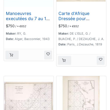
Manoeuvres
Carte d'Afrique
executées du 7 au 13
Dressée pour
mai sous le
l'instruction par
$750
$750
/ ≈ €652
/ ≈ €652
Commandement du
Guillaume DeLisle. . .
général Koeltz,par le
Maker:
RY, G.
Maker:
DE L'ISLE, G. /
XIXe Corps d'Armée. .
Date:
Alger, Bacconnier, 1943
BUACHE, P. / DEZAUCHE, J. A.
.
Date:
Paris, J.Dezauche, 1819