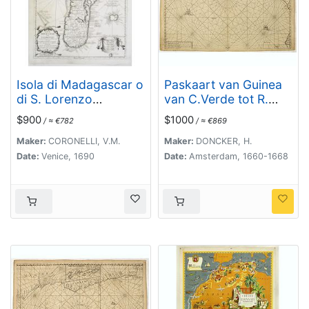
Isola di Madagascar o
Paskaart van Guinea
di S. Lorenzo
van C.Verde tot R.
Scoperta dà
deGalion.
$900
$1000
/ ≈ €782
/ ≈ €869
Portoghesi nell anno
1506. . .
Maker:
CORONELLI, V.M.
Maker:
DONCKER, H.
Date:
Venice, 1690
Date:
Amsterdam, 1660-1668