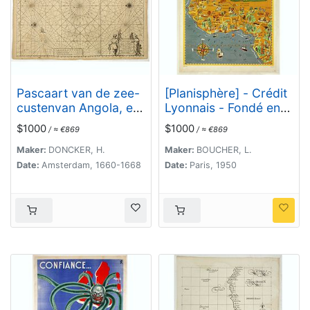
Pascaart van de zee-
[Planisphère] - Crédit
custenvan Angola, en
Lyonnais - Fondé en
Cimbedas van Rivier
1863. Afrique du Nord
$1000
$1000
/ ≈ €869
/ ≈ €869
de Galion tot C. de
à Union Française.
Bona Esperanca.
Maker:
DONCKER, H.
Maker:
BOUCHER, L.
Date:
Amsterdam, 1660-1668
Date:
Paris, 1950