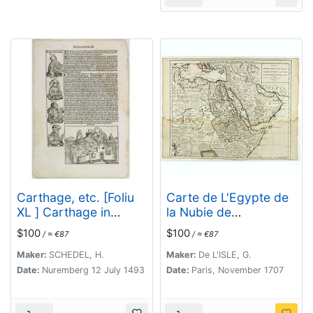
Carthage, etc. [Foliu
Carte de L'Egypte de
XL ] Carthage in
la Nubie de
Tunisia
L'Abissinie..
$100
$100
/ ≈ €87
/ ≈ €87
Maker:
SCHEDEL, H.
Maker:
De L'ISLE, G.
Date:
Nuremberg 12 July 1493
Date:
Paris, November 1707