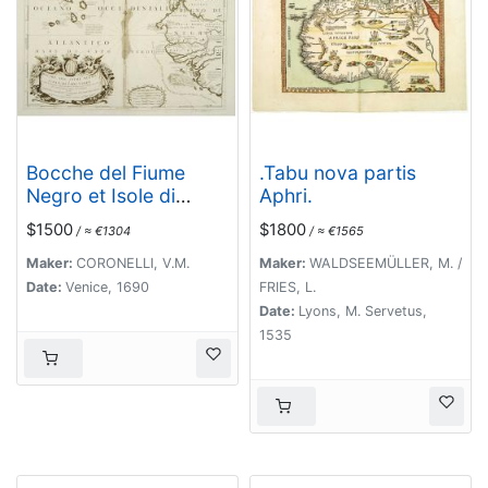
Bocche del Fiume
.Tabu nova partis
Negro et Isole di
Aphri.
Capo Verde.
$1500
$1800
/ ≈ €1304
/ ≈ €1565
Maker:
CORONELLI, V.M.
Maker:
WALDSEEMÜLLER, M. /
Date:
Venice, 1690
FRIES, L.
Date:
Lyons, M. Servetus,
1535