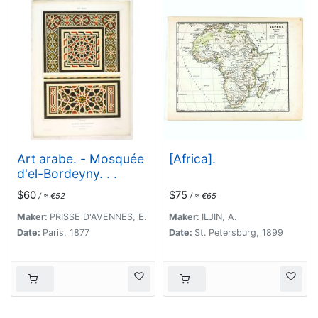
Art arabe. - Mosquée
[Africa].
d'el-Bordeyny. . .
$60
$75
/ ≈ €52
/ ≈ €65
Maker:
PRISSE D'AVENNES, E.
Maker:
ILJIN, A.
Date:
Paris, 1877
Date:
St. Petersburg, 1899