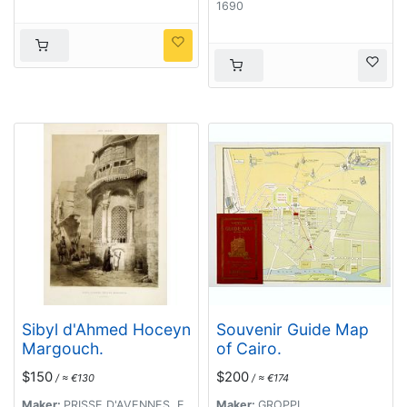
1690
Sibyl d'Ahmed Hoceyn
Souvenir Guide Map
Margouch.
of Cairo.
$150
$200
/ ≈ €130
/ ≈ €174
Maker:
PRISSE D'AVENNES, E.
Maker:
GROPPI