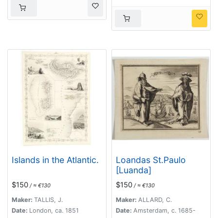
Islands in the Atlantic.
Loandas St.Paulo
[Luanda]
$150
$150
/ ≈ €130
/ ≈ €130
Maker:
TALLIS, J.
Maker:
ALLARD, C.
Date:
London, ca. 1851
Date:
Amsterdam, c. 1685-