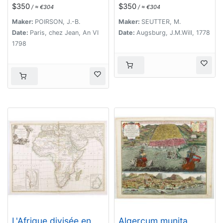
Principaux Etats.
observat
$350
$350
/ ≈ €304
/ ≈ €304
recentissimas. . .
Maker:
POIRSON, J.-B.
Maker:
SEUTTER, M.
Date:
Paris, chez Jean, An VI
Date:
Augsburg, J.M.Will, 1778
1798
L'Afrique divisée en
Algercum munita