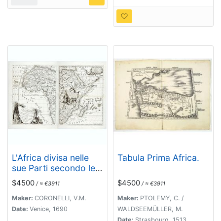
L'Africa divisa nelle
Tabula Prima Africa.
sue Parti secondo le
pui moderne . . .
$4500
$4500
/ ≈ €3911
/ ≈ €3911
Maker:
CORONELLI, V.M.
Maker:
PTOLEMY, C. /
Date:
Venice, 1690
WALDSEEMÜLLER, M.
Date:
Strasbourg, 1513