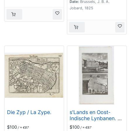
Date:
Brussels, J. B. A.
Jobard, 1825
Die Zyp / La Zype.
s'Lands en Oost-
Indische Lynbanen. &
t'Oost-Indisch-Huys.
$100
$100
/ ≈ €87
/ ≈ €87