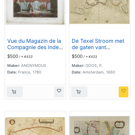
Vue du Magazin de la
De Texel Stroom met
Compagnie des Indes
de gaten vant
Orientales. . .
Marsdiep. [with]
$500
$500
/ ≈ €433
/ ≈ €433
Caarte van De Mase
ende het Goereesche
Maker:
ANONYMOUS
Maker:
GOOS, P.
Gat.
Date:
France, 1780
Date:
Amsterdam, 1660