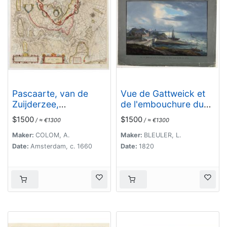
Pascaarte, van de
Vue de Gattweick et
Zuijderzee,
de l'embouchure du
Vliestroom, Vlie, en
Rhin, dans la Mer du
$1500
$1500
/ ≈ €1300
/ ≈ €1300
Amelandergat…
Nord.
Maker:
COLOM, A.
Maker:
BLEULER, L.
Date:
Amsterdam, c. 1660
Date:
1820