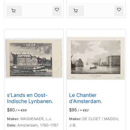
s'Lands en Oost-
Le Chantier
Indische Lynbanen.
d'Amsterdam.
$80
$95
/ ≈ €69
/ ≈ €82
Maker:
WAGHENAER, L.J.
Maker:
DE CLOET / MADOU,
Date:
Amsterdam, 1760-1767
J-B.