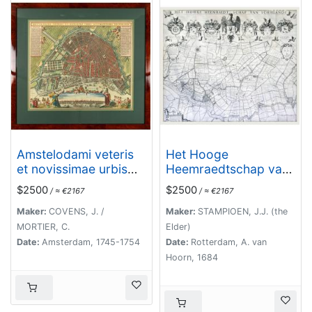
Amstelodami veteris
Het Hooge
et novissimae urbis
Heemraedtschap van
accuratissima deline
Schielandt.
$2500
$2500
/ ≈ €2167
/ ≈ €2167
Maker:
COVENS, J. /
Maker:
STAMPIOEN, J.J. (the
MORTIER, C.
Elder)
Date:
Amsterdam, 1745-1754
Date:
Rotterdam, A. van
Hoorn, 1684