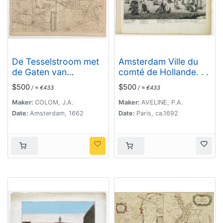
De Tesselstroom met
Amsterdam Ville du
de Gaten van
comté de Hollande. . .
Marsdiep./ De Mase
$500
$500
/ ≈ €433
/ ≈ €433
met. . .
Maker:
COLOM, J.A.
Maker:
AVELINE, P.A.
Date:
Amsterdam, 1662
Date:
Paris, ca.1692