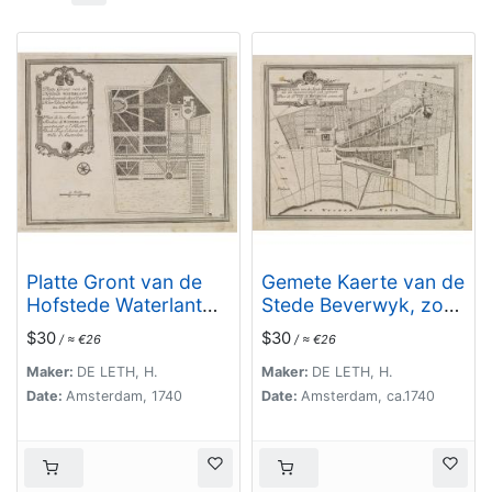
Platte Gront van de
Gemete Kaerte van de
Hofstede Waterlant
Stede Beverwyk, zoo
toebehorende den Ed.
als die tegenwoordigh
$30
$30
/ ≈ €26
/ ≈ €26
Achtb. Heer Dirk Trip
zich vertoont.
Schepen te
Maker:
DE LETH, H.
Maker:
DE LETH, H.
Amsterdam.
Date:
Amsterdam, 1740
Date:
Amsterdam, ca.1740