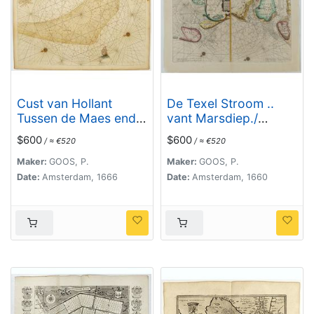
Cust van Hollant
De Texel Stroom ..
Tussen de Maes ende
vant Marsdiep./
Texel.
Caarte van De Mase...
$600
$600
/ ≈ €520
/ ≈ €520
Maker:
GOOS, P.
Maker:
GOOS, P.
Date:
Amsterdam, 1666
Date:
Amsterdam, 1660