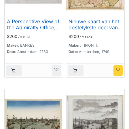
A Perspective View of
Nieuwe kaart van het
the Admiralty Office,
oostelykste deel van
Dock-Yard,
Holland. . .
$200
$200
/ ≈ €173
/ ≈ €173
Storehouses &c. at
Amsterdam.
Maker:
BANKES
Maker:
TIRION, I.
Date:
Amsterdam, 1780
Date:
Amsterdam, 1749