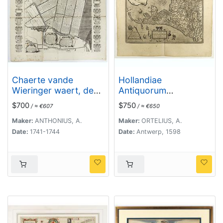
Chaerte vande
Hollandiae
Wieringer waert, de
Antiquorum
welcke inden jaere
Catthorum..
$700
$750
/ ≈ €607
/ ≈ €650
XVI…
(Wieringerwaard)
Maker:
ANTHONIUS, A.
Maker:
ORTELIUS, A.
Date:
1741-1744
Date:
Antwerp, 1598