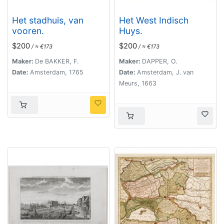
Het stadhuis, van
Het West Indisch
vooren.
Huys.
$200
$200
/ ≈ €173
/ ≈ €173
Maker:
De BAKKER, F.
Maker:
DAPPER, O.
Date:
Amsterdam, 1765
Date:
Amsterdam, J. van
Meurs, 1663