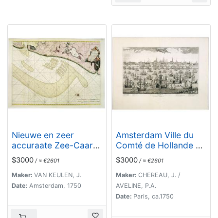
Nieuwe en zeer
Amsterdam Ville du
accuraate Zee-Caart
Comté de Hollande et
van de Hollandse Wal
la plus considerable
$3000
$3000
/ ≈ €2601
/ ≈ €2601
strekkende van de
des Provinces Unies. .
Maas tot Texel
.
Maker:
VAN KEULEN, J.
Maker:
CHEREAU, J. /
opgenomen door Jan
Date:
Amsterdam, 1750
AVELINE, P.A.
Rokusz Douw, , ,
Date:
Paris, ca.1750