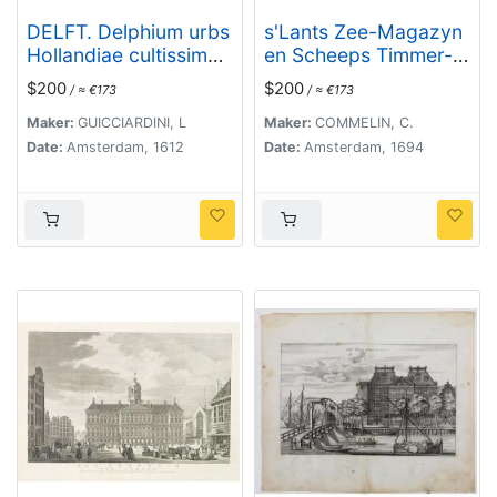
DELFT. Delphium urbs
s'Lants Zee-Magazyn
Hollandiae cultissima.
en Scheeps Timmer-
. .
werf.
$200
$200
/ ≈ €173
/ ≈ €173
Maker:
GUICCIARDINI, L
Maker:
COMMELIN, C.
Date:
Amsterdam, 1612
Date:
Amsterdam, 1694