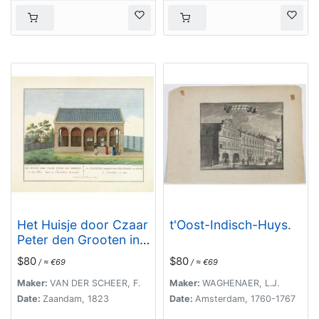
Het Huisje door Czaar
t'Oost-Indisch-Huys.
Peter den Grooten in
den Jare 1697 te
$80
$80
/ ≈ €69
/ ≈ €69
Zaandam bewoond.
Maker:
VAN DER SCHEER, F.
Maker:
WAGHENAER, L.J.
Date:
Zaandam, 1823
Date:
Amsterdam, 1760-1767