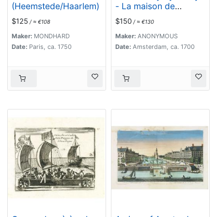
(Heemstede/Haarlem)
- La maison de
l'Amirauté.
$125
$150
/ ≈ €108
/ ≈ €130
Maker:
MONDHARD
Maker:
ANONYMOUS
Date:
Paris, ca. 1750
Date:
Amsterdam, ca. 1700