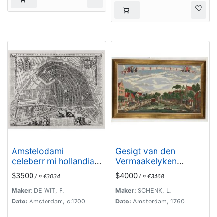
Amstelodami
Gesigt van den
celeberrimi hollandiae
Vermaakelyken
emporii delineatio
Overtoom ... der stad
$3500
$4000
/ ≈ €3034
/ ≈ €3468
nova.
Amsterdam....
Maker:
DE WIT, F.
Maker:
SCHENK, L.
Date:
Amsterdam, c.1700
Date:
Amsterdam, 1760