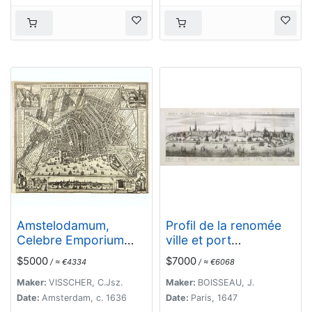
Amstelodamum,
Profil de la renomée
Celebre Emporium
ville et port
Forma Plana.
d'Emstredam
$5000
$7000
/ ≈ €4334
/ ≈ €6068
cappitalle des estats
de Hollande.
Maker:
VISSCHER, C.Jsz.
Maker:
BOISSEAU, J.
Date:
Amsterdam, c. 1636
Date:
Paris, 1647