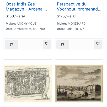
Oost-Indis Zee
Perspective du
Magazyn - Arçenal
Voorhout, promenade
des Indes Orientalis.
publique de La Haye.
$150
$175
/ ≈ €130
/ ≈ €152
Maker:
ANONYMOUS
Maker:
MONDHARD
Date:
Amsterdam, ca. 1700
Date:
Paris, ca. 1750