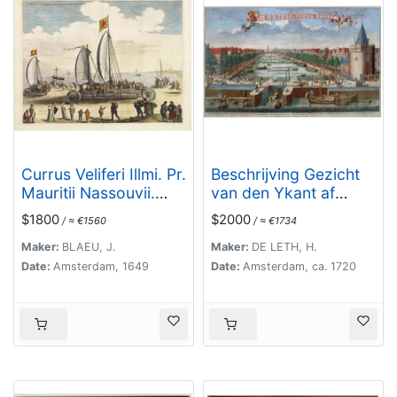
Currus Veliferi Illmi. Pr.
Beschrijving Gezicht
Mauritii Nassouvii.
van den Ykant af
(Prince Maurits'
bezyden den
$1800
$2000
/ ≈ €1560
/ ≈ €1734
sailing-carriage,
Schreiers hoex Toren
designed by Simon
langs de Keulsche en
Maker:
BLAEU, J.
Maker:
DE LETH, H.
Stevin. )
Geldersche Kaei naer
Date:
Amsterdam, 1649
Date:
Amsterdam, ca. 1720
de Nieuwe Markt