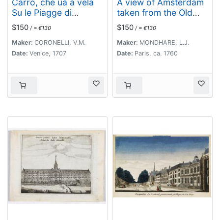
Carro, che uà à vela
A view of Amsterdam
Su le Piagge di
taken from the Old
Schevelingue.
Rampart.
$150
$150
/ ≈ €130
/ ≈ €130
Maker:
CORONELLI, V.M.
Maker:
MONDHARE, L.J.
Date:
Venice, 1707
Date:
Paris, ca. 1760