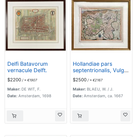
Delfi Batavorum
Hollandiae pars
vernacule Delft.
septentrionalis, Vulgo
Westvriesland..
$2200
$2500
/ ≈ €1907
/ ≈ €2167
Maker:
DE WIT, F.
Maker:
BLAEU, W. / J.
Date:
Amsterdam, 1698
Date:
Amsterdam, ca. 1667