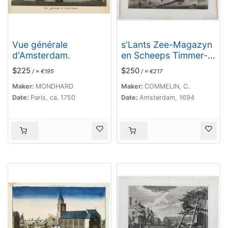
Vue générale
s'Lants Zee-Magazyn
d'Amsterdam.
en Scheeps Timmer-
werf.
$225
$250
/ ≈ €195
/ ≈ €217
Maker:
MONDHARD
Maker:
COMMELIN, C.
Date:
Paris, ca. 1750
Date:
Amsterdam, 1694