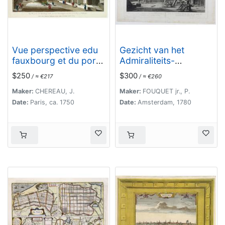
Vue perspective edu
Gezicht van het
fauxbourg et du port
Admiraliteits-
de Scheveningue a
Magazyn en Scheeps
$250
$300
/ ≈ €217
/ ≈ €260
une lieue de la Haye,
Timmerwerf.
en Hollande.
Maker:
CHEREAU, J.
Maker:
FOUQUET jr., P.
Date:
Paris, ca. 1750
Date:
Amsterdam, 1780