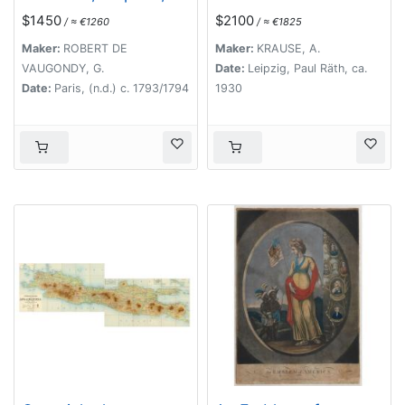
Royaumes et
Verkehrsglobus,
$1450
$2100
/ ≈ €1260
/ ≈ €1825
Républiques.
Verlag Paul Räth.
Maker:
ROBERT DE
Maker:
KRAUSE, A.
VAUGONDY, G.
Date:
Leipzig, Paul Räth, ca.
Date:
Paris, (n.d.) c. 1793/1794
1930