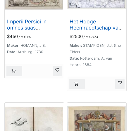
Imperii Persici in
Het Hooge
omnes suas
Heemraedtschap van
Provincias . . . Exacte
Schielandt.
$450
$2500
/ ≈ €391
/ ≈ €2173
Divisi Nova Tabula
Geographica. . .
Maker:
HOMANN, J.B.
Maker:
STAMPIOEN, J.J. (the
Date:
Ausburg, 1730
Elder)
Date:
Rotterdam, A. van
Hoorn, 1684