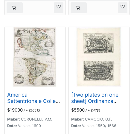
America
[Two plates on one
Settentrionale Colle
sheet] Ordinanza
Nuove Scoperte Sin
Turchesa alla presa di
$19000
$5500
/ ≈ €16515
/ ≈ €4781
All Anno 1688. . .
Zigeth in Ongaria
(together with]
l’anno 1566 /
Maker:
CORONELLI, V.M.
Maker:
CAMOCIO, G.F.
America meridionale .
Ordinanza Turchesca
Date:
Venice, 1690
Date:
Venice, 1550/ 1566
. .
sotto Viena, contra lo