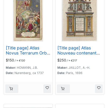
[Title page] Atlas
[Title page] Atlas
Novus Terrarum Orbis
Nouveau contenant
Imperia. . .
toutes les parties du
$150
$250
/ ≈ €130
/ ≈ €217
monde . . .
Maker:
HOMANN, J.B.
Maker:
JAILLOT, A.-H.
Date:
Nuremberg, ca 1737
Date:
Paris, 1696