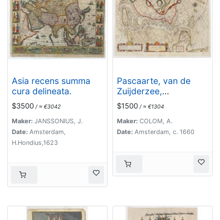
Asia recens summa
Pascaarte, van de
cura delineata.
Zuijderzee,
Vliestroom, Vlie, en
$3500
$1500
/ ≈ €3042
/ ≈ €1304
Amelandergat…
Maker:
JANSSONIUS, J.
Maker:
COLOM, A.
Date:
Amsterdam,
Date:
Amsterdam, c. 1660
H.Hondius,1623