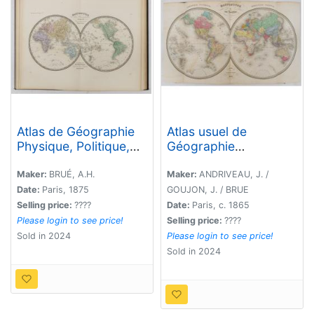
Atlas de Géographie
Atlas usuel de
Physique, Politique,
Géographie
Ancienne et Moderne
Moderne…
contenant les cartes
Maker:
BRUÉ, A.H.
Maker:
ANDRIVEAU, J. /
générales et
Date:
Paris, 1875
GOUJON, J. / BRUE
particulières toutes
Selling price:
????
Date:
Paris, c. 1865
les parties du Monde.
Please login to see price!
Selling price:
????
Sold in 2024
Please login to see price!
Sold in 2024