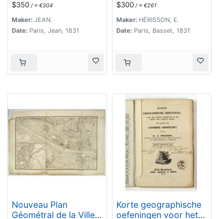
Duché de Lithunanie.
partages de ce
$350
$300
/ ≈ €304
/ ≈ €261
Royaume…
Maker:
JEAN.
Maker:
HÉRISSON, E.
Date:
Paris, Jean, 1831
Date:
Paris, Basset, 1831
Nouveau Plan
Korte geographische
Géométral de la Ville
oefeningen voor het