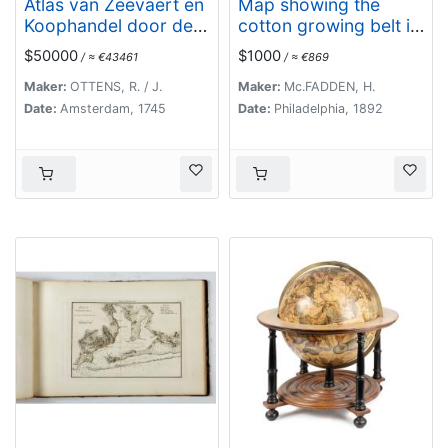
Atlas van Zeevaert en
Map showing the
Koophandel door de
cotton growing belt in
Geheele Weereldt.
the United States
$50000
$1000
/ ≈ €43461
/ ≈ €869
Prepared for and
copyrighted by Geo.
Maker:
OTTENS, R. / J.
Maker:
Mc.FADDEN, H.
H.Mc.Fadden & Bro.,
Date:
Amsterdam, 1745
Date:
Philadelphia, 1892
cotton merchands
based in Phiiladelphia,
USA 1892.