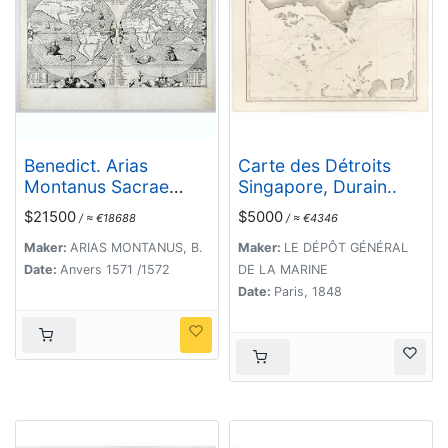
Benedict. Arias
Carte des Détroits
Montanus Sacrae
Singapore, Durain..
Geographiae Tabulam
$21500
$5000
/ ≈ €18688
/ ≈ €4346
Ex Antiq
Maker:
ARIAS MONTANUS, B.
Maker:
LE DÉPÔT GÉNÉRAL
Date:
Anvers 1571 /1572
DE LA MARINE
Date:
Paris, 1848