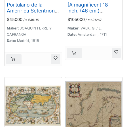
Portulano de la
[A magnificent 18
Ameririca Setentrional
inch. (46 cm.)
construido en la
diameter celestial
$45000
$105000
/ ≈ €39115
/ ≈ €91267
direccion de tabajos.
globe]
URANOGRAPHIA /
Maker:
JOAQUIN FERRE Y
Maker:
VALK, G. / L.
SYDERUM ET
CAFRANGA
Date:
Amsterdam, 1711
STELLARUM / in
Date:
Madrid, 1818
Singulis Syderibus
conspicuarum /
exhibens
Delineationem
accuratissimam,