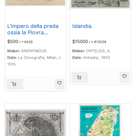
L'Impero della preda
Islandia.
ossia la Piovra
d'Absburgo.
$500
$15000
/ ≈ €435
/ ≈ €13038
Maker:
ANONYMOUS.
Maker:
ORTELIUS, A.
Date:
La Zincografia, Milan, c.
Date:
Antwerp, 1603
1915