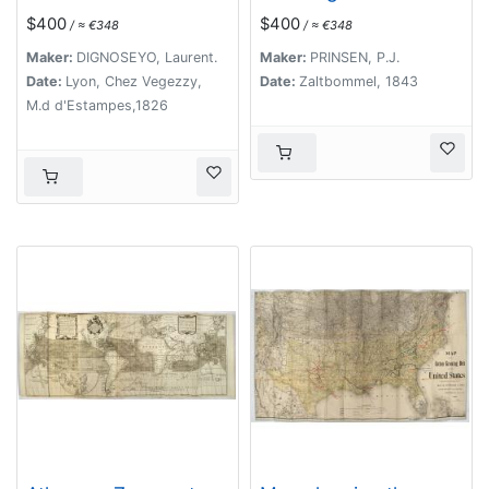
de Lyon, Avec ses
eerste onderwijs in de
$400
$400
/ ≈ €348
/ ≈ €348
projets
kennis der geheele
d'agrandissement &
aarde
Maker:
DIGNOSEYO, Laurent.
Maker:
PRINSEN, P.J.
d'embellissement,
Date:
Lyon, Chez Vegezzy,
Date:
Zaltbommel, 1843
Divisé par
M.d d'Estampes,1826
Arrondissements;