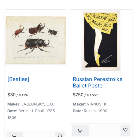
[Beatles]
Russian Perestroika
Ballet Poster.
$30
$750
/ ≈ €26
/ ≈ €652
Maker:
JABLONSKY, C.G.
Maker:
VIANOV, K.
Date:
Berlin, J. Pauli, 1785-
Date:
Russia, 1990
1806