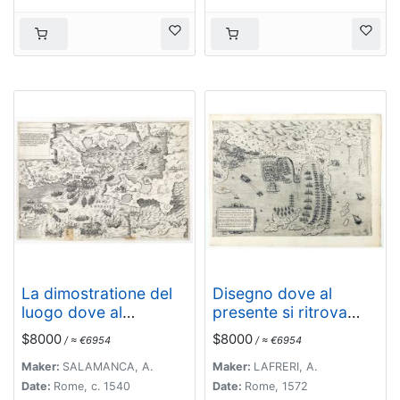
Invictißimo
Imperatore Carlo
quinto l'anno 1550.
La dimostratione del
Disegno dove al
luogo dove al
presente si ritrova
presente sitrova
l'armata della santa
$8000
$8000
/ ≈ €6954
/ ≈ €6954
l'armat di Barbarossa,
legha contro la
et de Christiani detto il
turchesca, nel
Maker:
SALAMANCA, A.
Maker:
LAFRERI, A.
golfo dell 'Artha anti
promontorio della
Date:
Rome, c. 1540
Date:
Rome, 1572