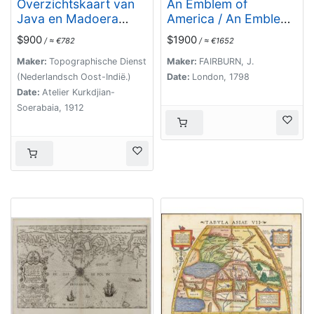
Overzichtskaart van
An Emblem of
Java en Madoera
America / An Emblem
schaal 1:500.000. Met
of Africa / An Emblem
$900
$1900
/ ≈ €782
/ ≈ €1652
aanduiding van de
of Asia / An Emblem
politieke indeeling, de
of Europe.
Maker:
Topographische Dienst
Maker:
FAIRBURN, J.
organisatie van het
(Nederlandsch Oost-Indië.)
Date:
London, 1798
bestuur, de bestaande
Date:
Atelier Kurkdjian-
en nog aan te leggen
Soerabaia, 1912
verkeerswegen en
van de groote cultuur-
en industrieele
centra…