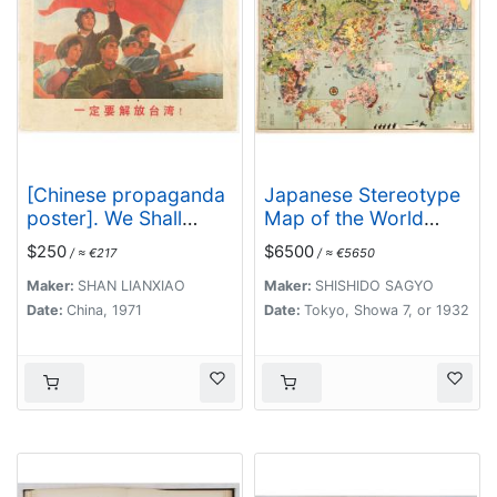
[Chinese propaganda
Japanese Stereotype
poster]. We Shall
Map of the World
Liberate Taiwan !
from 1932 Share
$250
$6500
/ ≈ €217
/ ≈ €5650
Hitome de wakaru
Manga sekai genjō
Maker:
SHAN LIANXIAO
Maker:
SHISHIDO SAGYO
chizu. At a glance:
Date:
China, 1971
Date:
Tokyo, Showa 7, or 1932
Cartoon Map of the
Current World
Situation. 目でわか
る 漫画世界現状地圖