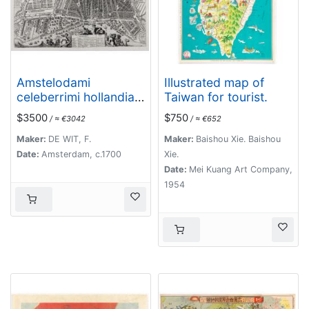
Amstelodami
Illustrated map of
celeberrimi hollandiae
Taiwan for tourist.
emporii delineatio
$3500
$750
/ ≈ €3042
/ ≈ €652
nova.
Maker:
DE WIT, F.
Maker:
Baishou Xie. Baishou
Date:
Amsterdam, c.1700
Xie.
Date:
Mei Kuang Art Company,
1954