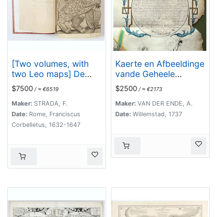
[Two volumes, with
Kaerte en Afbeeldinge
two Leo maps] De
vande Geheele
Bello Belgico, Decas
Jurisdictie van
$7500
$2500
/ ≈ €6519
/ ≈ €2173
Prima / Decas
Stantdarbuyten
Secunda.
Gelegen in de
Maker:
STRADA, F.
Maker:
VAN DER ENDE, A.
Generaliteit onder
Date:
Rome, Franciscus
Date:
Willemstad, 1737
Marquisaet van
Corbelletus, 1632-1647
Bergen op den Zoom