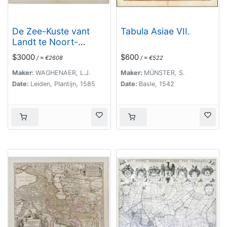
De Zee-Kuste vant
Tabula Asiae VII.
Landt te Noort-
oosten sorterende
$3000
$600
/ ≈ €2608
/ ≈ €522
onder Norweghen
ende eendeels onder
Maker:
WAGHENAER, L.J.
Maker:
MÜNSTER, S.
Sweden alsoe tlandt
Date:
Leiden, Plantijn, 1585
Date:
Basle, 1542
aldaer in zijn
gedaente is, van
Distelberch tot
Waersberghe.