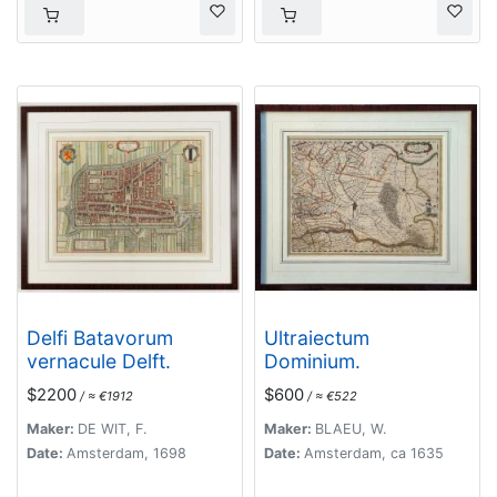
Delfi Batavorum
Ultraiectum
vernacule Delft.
Dominium.
$2200
$600
/ ≈ €1912
/ ≈ €522
Maker:
DE WIT, F.
Maker:
BLAEU, W.
Date:
Amsterdam, 1698
Date:
Amsterdam, ca 1635