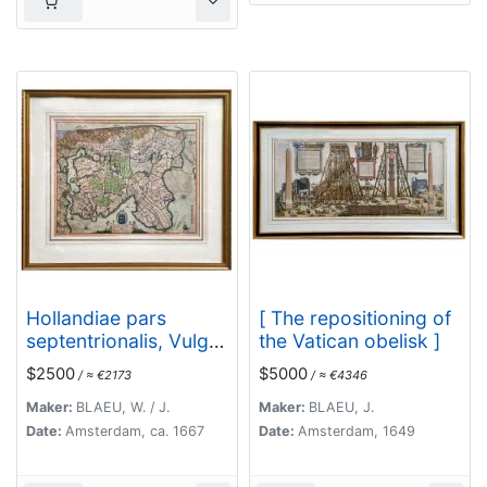
Hollandiae pars
[ The repositioning of
septentrionalis, Vulgo
the Vatican obelisk ]
Westvriesland..
$2500
$5000
/ ≈ €2173
/ ≈ €4346
Maker:
BLAEU, W. / J.
Maker:
BLAEU, J.
Date:
Amsterdam, ca. 1667
Date:
Amsterdam, 1649