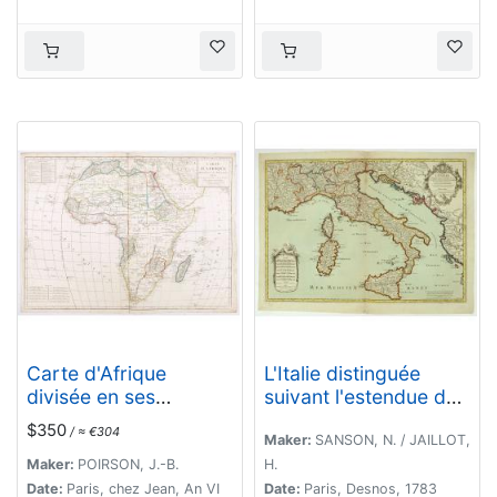
Carte d'Afrique
L'Italie distinguée
divisée en ses
suivant l'estendue de
Principaux Etats.
tous les Estats,
$350
/ ≈ €304
Royaumes,
Maker:
SANSON, N. / JAILLOT,
républiques, Duchés,
Maker:
POIRSON, J.-B.
H.
Principautés, &c.
Date:
Paris, chez Jean, An VI
Date:
Paris, Desnos, 1783