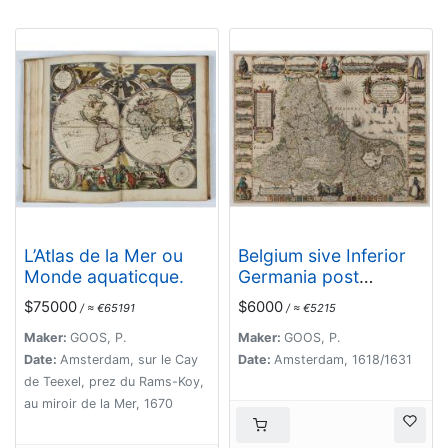
L’Atlas de la Mer ou
Belgium sive Inferior
Monde aquaticque.
Germania post
omnes..
$75000
$6000
/ ≈ €65191
/ ≈ €5215
Maker:
GOOS, P.
Maker:
GOOS, P.
Date:
Amsterdam, sur le Cay
Date:
Amsterdam, 1618/1631
de Teexel, prez du Rams-Koy,
au miroir de la Mer, 1670