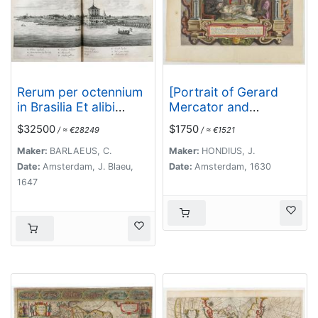
Rerum per octennium
[Portrait of Gerard
in Brasilia Et alibi
Mercator and
nuper gestarum, Sub
Jodocus Hondius.]
$32500
$1750
/ ≈ €28249
/ ≈ €1521
Praefectura
Illustrissimi Comitis I.
Maker:
BARLAEUS, C.
Maker:
HONDIUS, J.
Mauritii, Nassoviae,
Date:
Amsterdam, J. Blaeu,
Date:
Amsterdam, 1630
(...) Historia.
1647