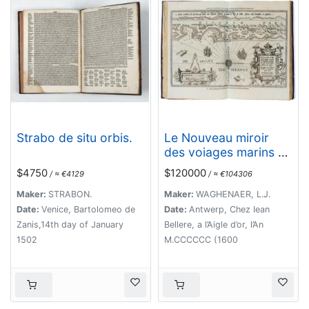
Strabo de situ orbis.
Le Nouveau miroir
des voiages marins de
la navigation de la
$4750
$120000
/ ≈ €4129
/ ≈ €104306
mer occidentale &
orientale.
Maker:
STRABON.
Maker:
WAGHENAER, L.J.
Date:
Venice, Bartolomeo de
Date:
Antwerp, Chez Iean
Zanis,14th day of January
Bellere, a l’Aigle d’or, l’An
1502
M.CCCCCC (1600