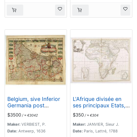
Belgium, sive Inferior
L'Afrique divisée en
Germania post
ses principaux Etats,
omnes…
assujettie aux
$3500
$350
/ ≈ €3042
/ ≈ €304
observations
astronomique.
Maker:
VERBIEST, P.
Maker:
JANVIER, Sieur J.
Date:
Antwerp, 1636
Date:
Paris, Lattré, 1788